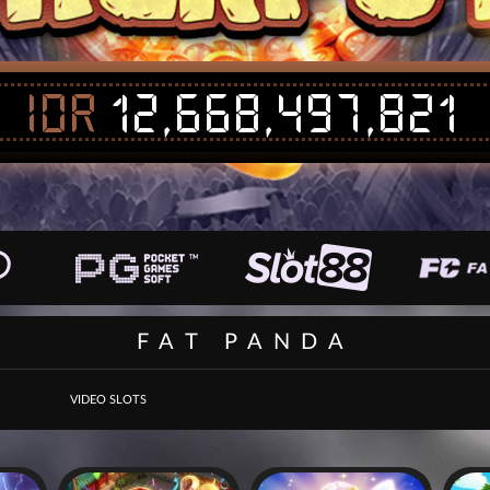
IDR
12,668,497,821
FAT PANDA
VIDEO SLOTS