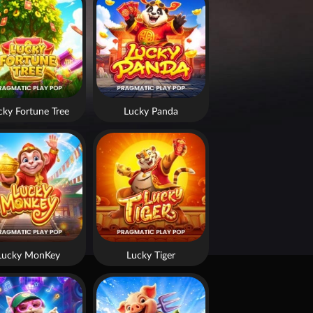
cky Fortune Tree
Lucky Panda
Lucky MonKey
Lucky Tiger