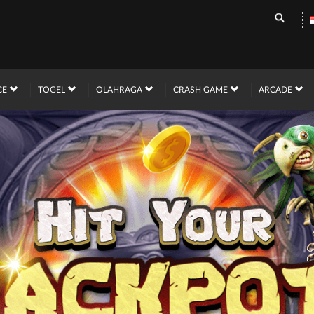
CE
TOGEL
OLAHRAGA
CRASH GAME
ARCADE