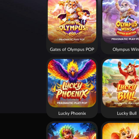
Gates of Olympus POP
Olympus Win
Lucky Phoenix
Lucky Bull