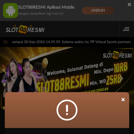
×
SLOT88RESMI Aplikasi Mobile
UNDUH
Jangan tampilkan lagi hari ini
14.59.59 sampai 30-Sep-2026 14.59.59. Selama waktu ini, PP Virtual Sports permain
×
JACKPOT
PLAY