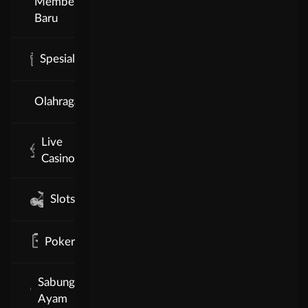
Member
Baru
Spesial
Olahraga
Live
Casino
Slots
Poker
Sabung
Ayam