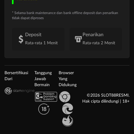
* Selama bank maintenance dan bank offline deposit dan penarikan
tidak dapat diproses
Deposit
Penarikan
Rata-rata 1 Menit
Rata-rata 2 Menit
Bersertifikasi
Tanggung
Browser
Dari
Jawab
Yang
Bermain
Didukung
©2026 SLOT88RESMI.
Hak cipta dilindungi | 18+