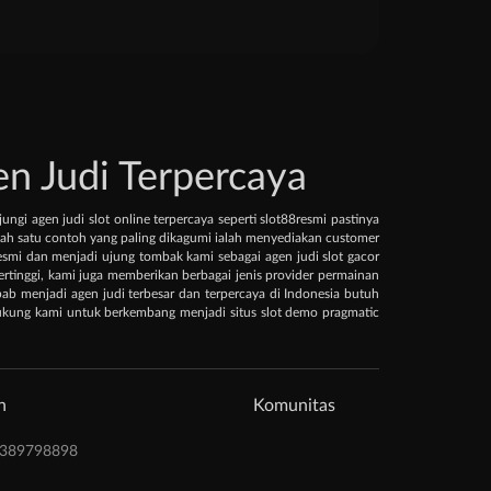
n Judi Terpercaya
gi agen judi slot online terpercaya seperti slot88resmi pastinya
salah satu contoh yang paling dikagumi ialah menyediakan customer
esmi dan menjadi ujung tombak kami sebagai agen judi slot gacor
ertinggi, kami juga memberikan berbagai jenis provider permainan
bab menjadi agen judi terbesar dan terpercaya di Indonesia butuh
dukung kami untuk berkembang menjadi situs slot demo pragmatic
n
Komunitas
389798898