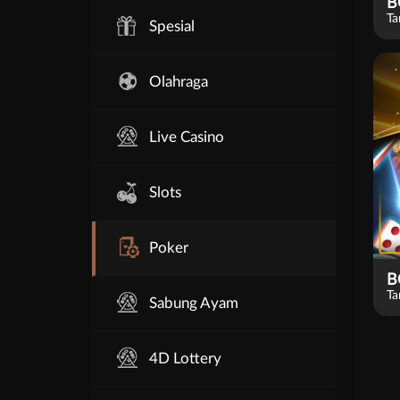
B
Ta
Spesial
Olahraga
Live Casino
Slots
Poker
B
Ta
Sabung Ayam
4D Lottery