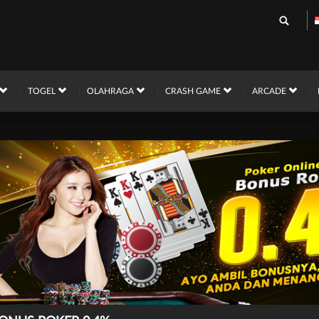
TOGEL
OLAHRAGA
CRASH GAME
ARCADE