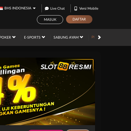
BHS INDONESIA
Live Chat
Versi Mobile
DAFTAR
MASUK
PROMOSI
POKER
E-SPORTS
SABUNG AYAM