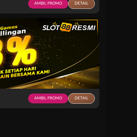
AMBIL PROMO
DETAIL
AMBIL PROMO
DETAIL