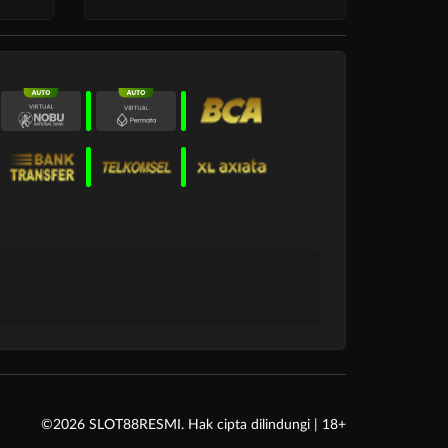
©2026 SLOT88RESMI. Hak cipta dilindungi | 18+