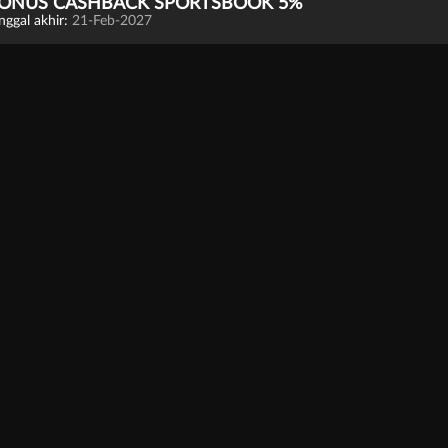
ONUS CASHBACK SPORTSBOOK 5%
nggal akhir:
21-Feb-2027