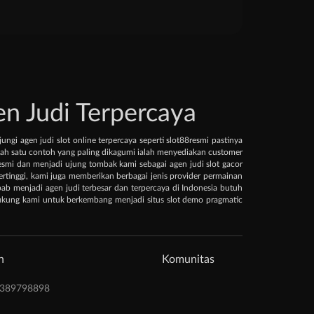
n Judi Terpercaya
gi agen judi slot online terpercaya seperti slot88resmi pastinya
salah satu contoh yang paling dikagumi ialah menyediakan customer
esmi dan menjadi ujung tombak kami sebagai agen judi slot gacor
ertinggi, kami juga memberikan berbagai jenis provider permainan
bab menjadi agen judi terbesar dan terpercaya di Indonesia butuh
dukung kami untuk berkembang menjadi situs slot demo pragmatic
n
Komunitas
389798898