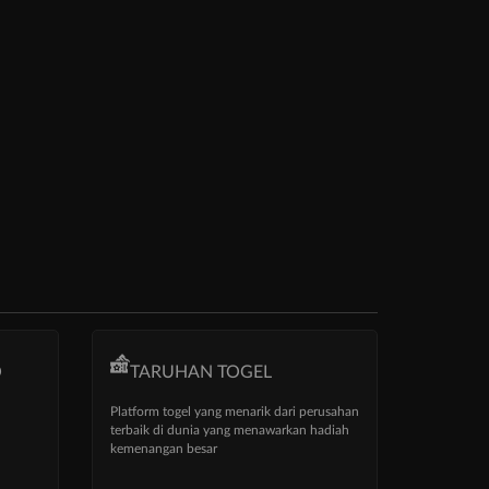
O
TARUHAN TOGEL
Platform togel yang menarik dari perusahan
terbaik di dunia yang menawarkan hadiah
kemenangan besar