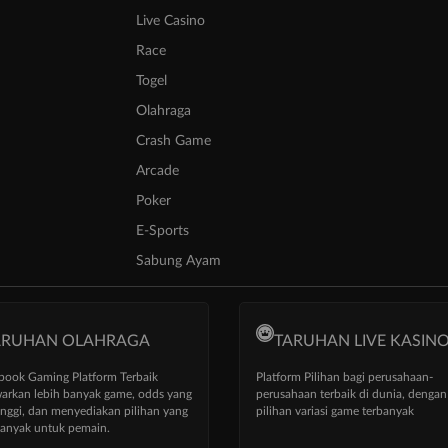
Live Casino
Race
Togel
Olahraga
Crash Game
Arcade
Poker
E-Sports
Sabung Ayam
ARUHAN OLAHRAGA
TARUHAN LIVE KASIN
book Gaming Platform Terbaik
Platform Pilihan bagi perusahaan-
rkan lebih banyak game, odds yang
perusahaan terbaik di dunia, dengan
tinggi, dan menyediakan pilihan yang
pilihan variasi game terbanyak
banyak untuk pemain.