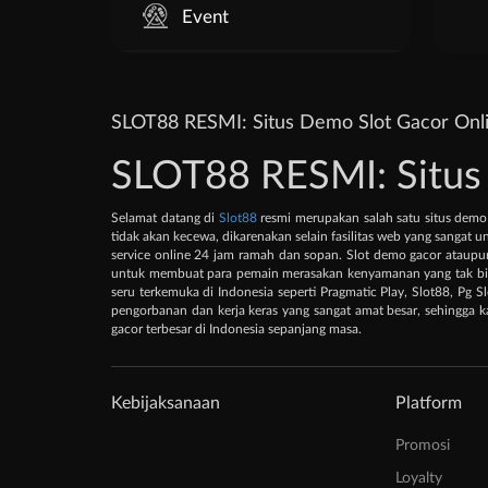
Event
SLOT88 RESMI: Situs Demo Slot Gacor Onli
SLOT88 RESMI: Situs 
Selamat datang di
Slot88
resmi merupakan salah satu situs demo s
tidak akan kecewa, dikarenakan selain fasilitas web yang sangat 
service online 24 jam ramah dan sopan. Slot demo gacor ataup
untuk membuat para pemain merasakan kenyamanan yang tak bisa di
seru terkemuka di Indonesia seperti Pragmatic Play, Slot88, Pg S
pengorbanan dan kerja keras yang sangat amat besar, sehingga 
gacor terbesar di Indonesia sepanjang masa.
Kebijaksanaan
Platform
Promosi
Loyalty