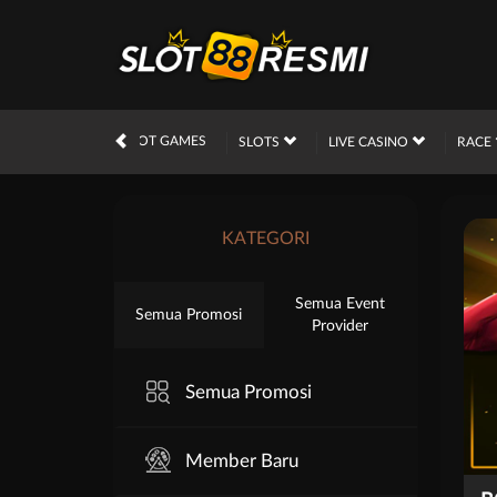
HOT GAMES
SLOTS
LIVE CASINO
RACE
KATEGORI
Semua Event
Semua Promosi
Provider
Semua Promosi
Member Baru